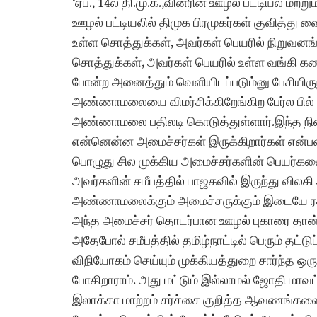
‘ஏப்., 14ல் தி.மு.க.,வினரின் ஊழல் பட்டியல் மற்ற
ஊழல் பட்டியலில் திமுக பிரமுகர்கள் குவித்து 
உள்ள சொத்துக்கள், அவர்கள் பெயரில் நிறுவனங்
சொத்துக்கள், அவர்கள் பெயரில் உள்ள வங்கி 
போன்ற அனைத்தும் வெளியிடப்படும்னு பேசியிரு
அண்ணாமலையை விமர்சிக்கிறேங்கிற பேர்ல பில் 
அண்ணாமலை பதிலடி கொடுத்துள்ளார்.இந்த நி
என்னென்ன அமைச்சர்கள் இருக்கிறார்கள் என்பத
பொழுது சில முக்கிய அமைச்சர்களின் பெயர்க
அவர்களின் சமீபத்தில் பாஜகவில் இருந்து விலகி
அண்ணாமலைக்கும் அமைச்சருக்கும் இடையே ரகசி
அந்த அமைச்சர் தொடர்பான ஊழல் புகாரை தான் 
அதேபோல் சமீபத்தில் தமிழ்நாட்டில் பெரும் தட்ட
விநியோகம் செய்யும் முக்கியத்துறை சார்ந்த ஒ
போகிறாராம். அது மட்டும் இல்லாமல் ஜோதி மா
இலாக்கா மாற்றம் சர்ச்சை குறித்த ஆவணங்க