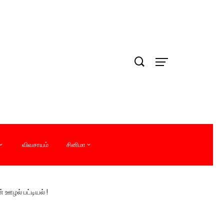
விவசாயம்
சினிமா
ழல் பட்டியல் !