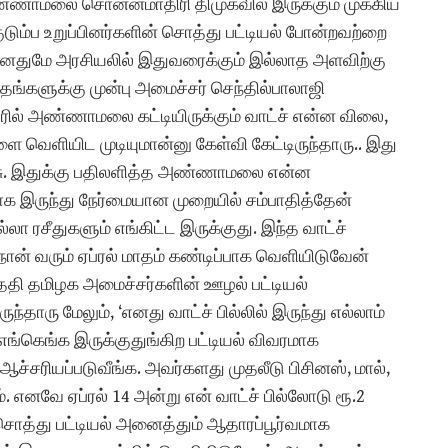
ணாமலை சொன்னமாதிரி திமுகவில் இருக்கும் முக்கிய
ும்ப உறுப்பினர்களின் சொத்து பட்டியல் போன்றவற்றை
ன்னதுமே அரசியலில் இதுவரைக்கும் இல்லாத அளவிற்கு
 மாதங்களுக்கு முன்பு அமைச்சர் செந்தில்பாலாஜி
் அண்ணாமலை கட்டியிருக்கும் வாட்ச் என்ன விலை,
 வெளியிட முடியுமான்னு கேள்வி கேட்டிருந்தாரு.. இது
சு. இதுக்கு பதிலளித்த அண்ணாமலை என்ன
 இருந்து நேர்மையான முறையில் சம்பாதித்தேன்
்லா ரசீதுகளும் எங்கிட்ட இருக்குது. இந்த வாட்ச்
நான் வரும் ஏப்ரல் மாதம் கண்டிப்பாக வெளியிடுவேன்
ந்தேதி தமிழக அமைச்சர்களின் ஊழல் பட்டியல்
ரு மேலும், ‘எனது வாட்ச் பில்லில் இருந்து எல்லாம்
ங்கெங்க இருக்குதுங்கிற பட்டியல் விவரமாக
 ஆச்சரியப்படுவீங்க. அவர்களது முதலீடு பிசினஸ், மால்,
. எனவே ஏப்ரல் 14 அன்று என் வாட்ச் பில்லோடு ரூ.2
் சொத்து பட்டியல் அனைத்தும் ஆதாரப்பூர்வமாக