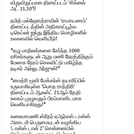
விறுவிறுப்பான திரைப்படம் ‘சிக்னல்
அட் 11.30’!!
நமித் மல்ஹோத்ராவின் ‘ராமாயணம்’
திரைப்படத்தின் அதிகாரப்பூர்வ
டிரெய்லர் ஐந்து இந்திய மொழிகளில்
உலகளவில் வெளியீடு!
*ஏழு மாநிலங்களை சேர்ந்த 1000
ரசிகர்களுடன் ஆறு மணி நேரத்திற்கும்
மேலாக நேரம் செலவிட்டு மகிழ்ந்த
நடிகர் அல்லு அர்ஜுன்!*
*மைத்ரி மூவி மேக்கர்ஸ் தயாரிப்பில்
உருவாகியுள்ள ‘மொத ராத்திரி’
திரைப்படம் ஆகஸ்ட் 21ஆம் தேதி
உலகம் முழுவதும் பிரம்மாண்டமாக
வெளியாகிறது!*
கலைமாமணி ஸ்ரீதர் ஏஆர்எஸ் டான்ஸ்
அகாடமி பெருமையுடன் வழங்கிய
‘டான்ஸ் டான் 2’ சென்னையில்