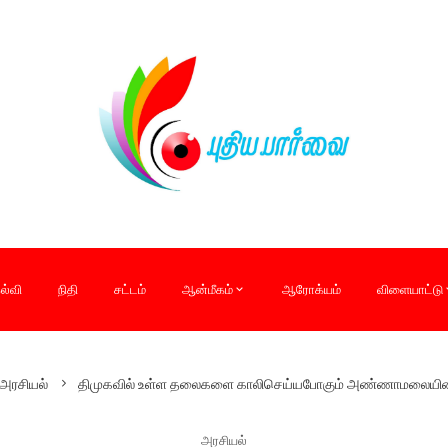
ல்வி
நிதி
சட்டம்
ஆன்மீகம்
ஆரோக்யம்
விளையாட்டு
அரசியல்
திமுகவில் உள்ள தலைகளை காலிசெய்யபோகும் அண்ணாமலையின் ஊ
அரசியல்