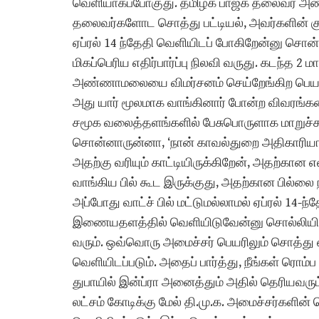
வெளியாகப்போகுது. தமிழக பாஜக தலைவர் அண்
தலைவர்களோட சொத்து பட்டியல், அவர்களின் குட
ஏப்ரல் 14 ந்தேதி வெளியிடப் போகிறேன்னு சொ
மிகப்பெரிய எதிர்பார்ப்பு நிலவி வருது. கடந்த 2
அண்ணாமலையை விமர்சனம் செய்றேங்கிற பெயரில
அது யார் மூலமாக வாங்கினார் போன்ற விவரங்களை
சமூக வலைத்தளங்களில் பேசுபொருளாக மாறுச்
சொன்னாருன்னா, ‘நான் காவல்துறை அதிகாரியாக
அதற்கு வரியும் காட்டியிருக்கிறேன், அதற்கான எல
வாங்கிய பில் கூட இருக்குது, அதற்கான பில்லை 
அப்போது வாட்ச் பில் மட்டுமல்லாமல் ஏப்ரல் 14-
இணையதளத்தில் வெளியிடுவேன்னு சொல்லியிருந்தா
வரும். ஒவ்வொரு அமைச்சர் பெயரிலும் சொத்து எ
வெளியிடப்படும். அதைப் பார்த்து, நீங்கள் ரொம்ப
துபாயில் இன்ப்ரா அனைத்தும் அதில் தெரியவரும்
லட்சம் கோடிக்கு மேல் தி.மு.க. அமைச்சர்களின