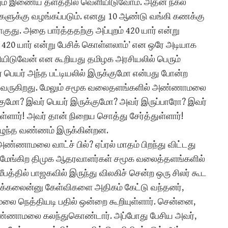
ுவதும் இணைய தளத்தில் வெளியிடுவோம். அதன் நகல்
களுக்கு வழங்கப்படும். எனது 10 ஆண்டு வங்கி கணக்கு
து. அதை பார்த்ததற்கு அப்புறம் 420 யார் என்று
் 420 யார் என்று பேசிக் கொள்ளலாம்’ என ஒரே அடியாக
ிடுவேன் என கூறியது தமிழக அரசியலில் பெரும்
ார் பெயர் அந்த பட்டியலில் இருக்குமோ என்பது போன்ற
்து வருகிறது. மேலும் சமூக வலைதளங்களில் அண்ணாமலை
க்குமோ? இவர் பெயர் இருக்குமோ? அவர் இருப்பாரோ? இவர்
்ளார்! அவர் தான் நிறைய சொத்து சேர்த்துள்ளார்!
எழுந்த வண்ணம் இருக்கின்றன.
ண்ணாமலை வாட்ச் பில்? ஏப்ரல் மாதம் பிறந்து விட்டது
ோமேங்கிற திமுக ஆதரவாளர்கள் சமூக வலைத்தளங்களில்
பத்தில் பாஜகவில் இருந்து விலகிச் சென்ற ஒரு சிலர் கூட
க்கலைன்னு கேள்விகளை அதிகம் கேட்டு வந்தனர்,
லை நெத்தியடி பதில் ஒன்றை கூறியுள்ளார். சென்னை,
் அண்ணாமலை கலந்துகொண்டார். அப்போது பேசிய அவர்,