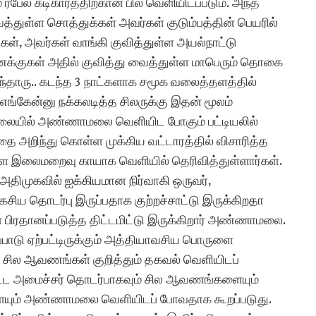
ும் ரபேல் கடிகாரத்திற்கான பில் வெளியிடப்படும். அந்த
வைத்துள்ள சொத்துக்கள் அவர்கள் குடும்பத்தின் பெயரில்
கள், அவர்கள் வாங்கி குவித்துள்ள அயல்நாட்டு
கணக்குகள் அதில் குவித்து வைத்துள்ள மாபெரும் தொகை
ந்தாரு.. கடந்த 3 நாட்களாக சமூக வலைத்தளத்தில்
எங்கேன்னு நக்கலடித்த சிலருக்கு இதன் மூலம்
லையில் அண்ணாமலை வெளியிட போகும் பட்டியலில்
ை அறிந்து கொள்ள முக்கிய வட்டாரத்தில் விசாரித்த
ளை இலைமறைவு காயாக வெளியில் தெரிவித்துள்ளார்கள்.
 அதிமுகவில் ஐக்கியமான நிர்வாகி ஒருவர்,
ய தொடர்பு இருப்பதாக குற்றச்சாட்டு இருக்கிறதா
பிரதானப்படுத்த திட்டமிட்டு இருக்கிறார் அண்ணாமலை.
ுப்பாடு ஏற்பட்டிருக்கும் அத்தியாவசிய பொருளை
ரு சில ஆவணங்கள் குறித்தும் தகவல் வெளியிடப்
வட்ட அமைச்சர் தொடர்பாகவும் சில ஆவணங்களையும்
ளையும் அண்ணாமலை வெளியிடப் போவதாக கூறப்படுது.