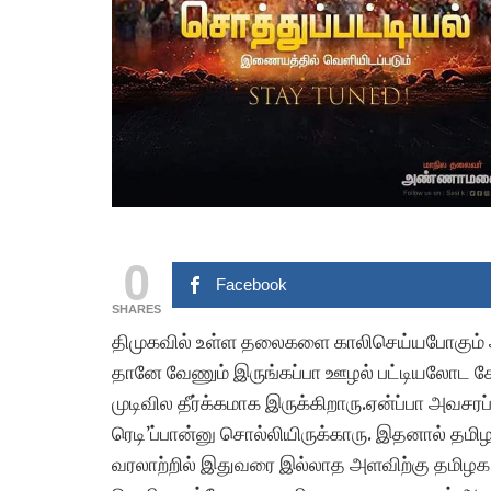
0
Facebook
SHARES
திமுகவில் உள்ள தலைகளை காலிசெய்யபோகும் அ
தானே வேணும் இருங்கப்பா ஊழல் பட்டியலோட 
முடிவில தீர்க்கமாக இருக்கிறாரு.ஏன்ப்பா அவசர
ரெடி’ப்பான்னு சொல்லியிருக்காரு. இதனால் தமிழக
வரலாற்றில் இதுவரை இல்லாத அளவிற்கு தமிழக அ