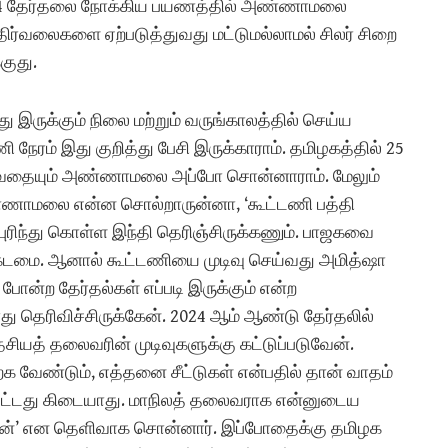
 2024 தேர்தலை நோக்கிய பயணத்தில் அண்ணாமலை
திர்வலைகளை ஏற்படுத்துவது மட்டுமல்லாமல் சிலர் சிறை
குது.
ருக்கும் நிலை மற்றும் வருங்காலத்தில் செய்ய
நேரம் இது குறித்து பேசி இருக்காராம். தமிழகத்தில் 25
வதையும் அண்ணாமலை அப்போ சொன்னாராம். மேலும்
 அண்ணாமலை என்ன சொல்றாருன்னா, ‘கூட்டணி பத்தி
ரிந்து கொள்ள இந்தி தெரிஞ்சிருக்கணும். பாஜகவை
டமை. ஆனால் கூட்டணியை முடிவு செய்வது அமித்ஷா
 போன்ற தேர்தல்கள் எப்படி இருக்கும் என்ற
ு தெரிவிச்சிருக்கேன். 2024 ஆம் ஆண்டு தேர்தலில்
. தேசியத் தலைவரின் முடிவுகளுக்கு கட்டுப்படுவேன்.
க வேண்டும், எத்தனை சீட்டுகள் என்பதில் தான் வாதம்
ுதப்பட்டது கிடையாது. மாநிலத் தலைவராக என்னுடைய
தான்’ என தெளிவாக சொன்னார். இப்போதைக்கு தமிழக