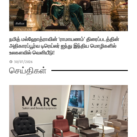
சினிமா
நமித் மல்ஹோத்ராவின் ‘ராமாயணம்’ திரைப்படத்தின்
அதிகாரப்பூர்வ டிரெய்லர் ஐந்து இந்திய மொழிகளில்
உலகளவில் வெளியீடு!
30/07/2026
செய்திகள்