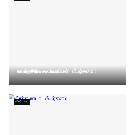
கான்ஜூரிங் கண்ணப்பன் -விமர்சனம் !
11/12/2023
விமர்சனம்