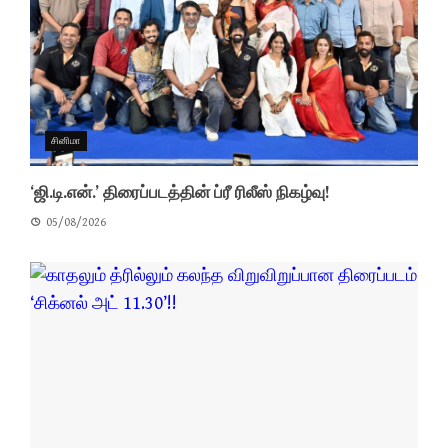
சினிமா
‘ஜி.டி.என்.’ திரைப்படத்தின் ப்ரீ ரிலீஸ் நிகழ்வு!
05/08/2026