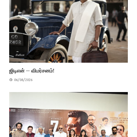
சினிமா
ஜிடிஎன் — விமர்சனம்!
06/08/2026