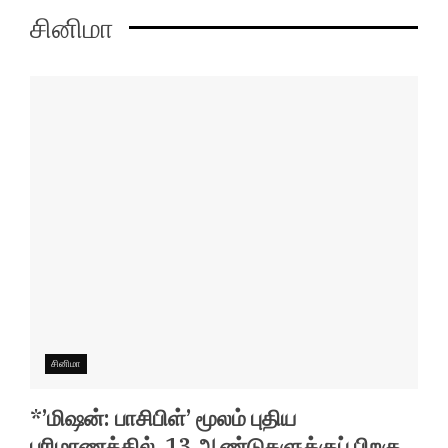
சினிமா
சினிமா
*’மிஷன்: பாசிபிள்’ மூலம் புதிய
பரிமாணத்தில், 13 ஆண்டுகளுக்குப் பிறகு