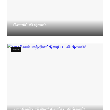
பிளாஸ்ட் விமர்சனம்..!
29/05/2026
சினிமா
’பரமசிவன் பாத்திமா’ திரைப்பட விமர்சனம்!