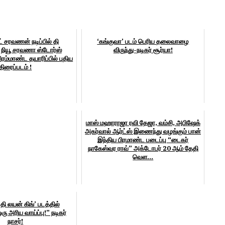
சரவணன் நடிப்பில் தி
‘கங்குவா’ படம் பெரிய தலைவாழை
நியூ சரவணா ஸ்டோர்ஸ்
விருந்து-நடிகர் சூர்யா!
ரம்மாண்ட தயாரிப்பில் புதிய
திரைப்படம் !
மாஸ் மஹாராஜா ரவி தேஜா, வம்சி, அபிஷேக்
அகர்வால் ஆர்ட்ஸ் இணைந்து வழங்கும் பான்
இந்திய பிரமாண்ட படைப்பு “டைகர்
நாகேஸ்வர ராவ்” அக்டோபர் 20 ஆம் தேதி
வெள...
தி லயன் கிங்’ படத்தில்
ரு அரிய வாய்ப்பு!” நடிகர்
நாசர்!