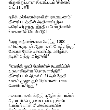
விறுவிறுப்பான திரைப்படம் ‘சிக்னல்
அட் 11.30’!!
நமித் மல்ஹோத்ராவின் ‘ராமாயணம்’
திரைப்படத்தின் அதிகாரப்பூர்வ
டிரெய்லர் ஐந்து இந்திய மொழிகளில்
உலகளவில் வெளியீடு!
*ஏழு மாநிலங்களை சேர்ந்த 1000
ரசிகர்களுடன் ஆறு மணி நேரத்திற்கும்
மேலாக நேரம் செலவிட்டு மகிழ்ந்த
நடிகர் அல்லு அர்ஜுன்!*
*மைத்ரி மூவி மேக்கர்ஸ் தயாரிப்பில்
உருவாகியுள்ள ‘மொத ராத்திரி’
திரைப்படம் ஆகஸ்ட் 21ஆம் தேதி
உலகம் முழுவதும் பிரம்மாண்டமாக
வெளியாகிறது!*
கலைமாமணி ஸ்ரீதர் ஏஆர்எஸ் டான்ஸ்
அகாடமி பெருமையுடன் வழங்கிய
‘டான்ஸ் டான் 2’ சென்னையில்