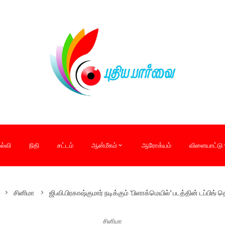
ல்வி
நிதி
சட்டம்
ஆன்மீகம்
ஆரோக்யம்
விளையாட்டு
சினிமா
ஜி.வி.பிரகாஷ்குமார் நடிக்கும் ‘பிளாக்மெயில்’ படத்தின் டப்பிங்
சினிமா