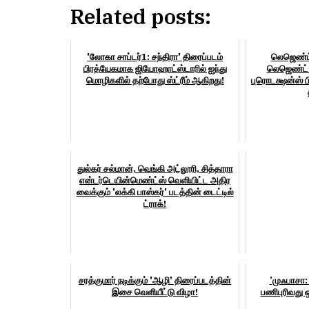
Related posts:
'லோகா சாப்டர்1: சந்திரா' திரைப்படம்
லெஜெண்ட் 
பிரத்யேகமாக ஜியோஹாட்ஸ்டாரில் ஐந்து
லெஜெண்ட் 
மொழிகளில் தற்போது ஸ்ட்ரீம் ஆகிறது!
புரொடக்ஷன்ஸ் பி
துல்கர் சல்மான், வெங்கி அட்லூரி, சித்தாரா
என்டர்டெயின்மெண்ட்ஸ் வெளியிட்ட அதிர
வைக்கும் 'லக்கி பாஸ்கர்' படத்தின் டைட்டில்
ட்ராக்!
சரத்குமார் நடிக்கும் 'ஆழி' திரைப்படத்தின்
’முஃபாசா: 
இசை வெளியீட்டு விழா!
பணிபுரிவது ஒ