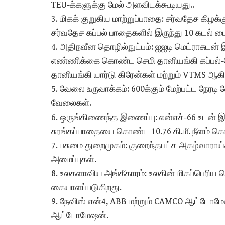
TEU-க்களுக்கு மேல் அளவிடக்கூடியது..
3. மிகக் குறுகிய மாற்றுப்பாதை: சர்வதேச கிழக்க
சர்வதேச கப்பல் பாதைகளில் இருந்து 10 கடல் மை
4. அதிநவீன தொழில்நுட்பம்: ஐஐடி மெட்ராசுடன்
எண்ணிக்கை கொண்ட செமி தானியங்கி கப்பல்-
தானியங்கி யார்டு கிரேன்கள் மற்றும் VTMS 
5. வேலை உருவாக்கம்: 600க்கும் மேற்பட்ட நேரடி
வேலைகள்.
6. ஒருங்கிணைந்த இணைப்பு: என்எச்-66 உடன் இணை
சுரங்கப்பாதையை கொண்ட 10.76 கி.மீ. நீளம் கொ
7. பசுமை துறைமுகம்: குறைந்தபட்ச அகழ்வாராய்ச
அமைப்புகள்.
8. உலகளாவிய அங்கீகாரம்: உலகின் மிகப்பெரிய
கையாளப்படுகிறது.
9. நேவிஸ் என்4, ABB மற்றும் CAMCO ஆட்டோமேஷ
ஆட்டோமேஷன்.