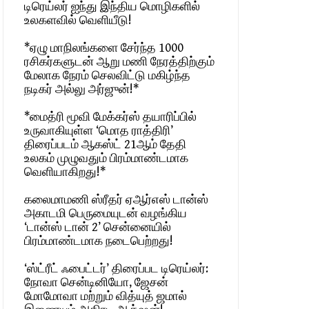
டிரெய்லர் ஐந்து இந்திய மொழிகளில்
உலகளவில் வெளியீடு!
*ஏழு மாநிலங்களை சேர்ந்த 1000
ரசிகர்களுடன் ஆறு மணி நேரத்திற்கும்
மேலாக நேரம் செலவிட்டு மகிழ்ந்த
நடிகர் அல்லு அர்ஜுன்!*
*மைத்ரி மூவி மேக்கர்ஸ் தயாரிப்பில்
உருவாகியுள்ள ‘மொத ராத்திரி’
திரைப்படம் ஆகஸ்ட் 21ஆம் தேதி
உலகம் முழுவதும் பிரம்மாண்டமாக
வெளியாகிறது!*
கலைமாமணி ஸ்ரீதர் ஏஆர்எஸ் டான்ஸ்
அகாடமி பெருமையுடன் வழங்கிய
‘டான்ஸ் டான் 2’ சென்னையில்
பிரம்மாண்டமாக நடைபெற்றது!
‘ஸ்ட்ரீட் ஃபைட்டர்’ திரைப்பட டிரெய்லர்:
நோவா சென்டினியோ, ஜேசன்
மோமோவா மற்றும் வித்யுத் ஜமால்