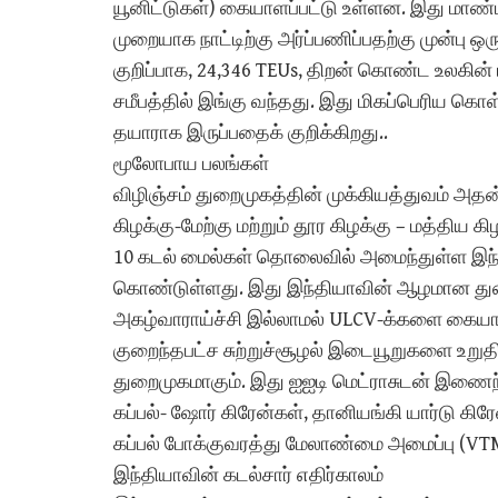
யூனிட்டுகள்) கையாளப்பட்டு உள்ளன. இது மாண்பு
முறையாக நாட்டிற்கு அர்ப்பணிப்பதற்கு முன்பு
குறிப்பாக, 24,346 TEUs, திறன் கொண்ட உலகின
சமீபத்தில் இங்கு வந்தது. இது மிகப்பெரிய கொ
தயாராக இருப்பதைக் குறிக்கிறது..
மூலோபாய பலங்கள்
விழிஞ்சம் துறைமுகத்தின் முக்கியத்துவம் அதன்
கிழக்கு-மேற்கு மற்றும் தூர கிழக்கு – மத்திய 
10 கடல் மைல்கள் தொலைவில் அமைந்துள்ள இந
கொண்டுள்ளது. இது இந்தியாவின் ஆழமான து
அகழ்வாராய்ச்சி இல்லாமல் ULCV-க்களை கையாள 
குறைந்தபட்ச சுற்றுச்சூழல் இடையூறுகளை உறுதி
துறைமுகமாகும். இது ஐஐடி மெட்ராசுடன் இணைந்
கப்பல்- ஷோர் கிரேன்கள், தானியங்கி யார்டு கி
கப்பல் போக்குவரத்து மேலாண்மை அமைப்பு (
இந்தியாவின் கடல்சார் எதிர்காலம்