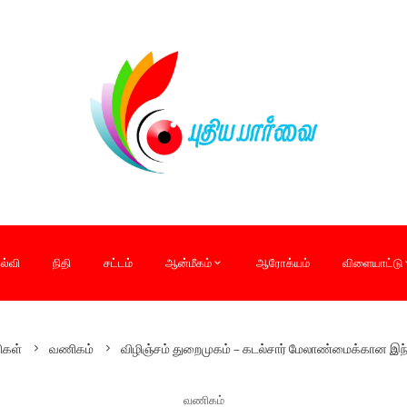
ல்வி
நிதி
சட்டம்
ஆன்மீகம்
ஆரோக்யம்
விளையாட்டு
ிகள்
வணிகம்
விழிஞ்சம் துறைமுகம் – கடல்சார் மேலாண்மைக்கான இந
வணிகம்