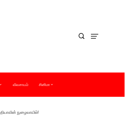
விவசாயம்
சினிமா
்தியாவின் நுழைவாயில்!