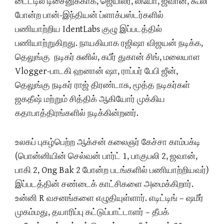
டைட்டில் டிசைனுக்காக, ஜெயிலர், லியோ, ஜவான், கூலி
போன்ற பான்-இந்தியன் ப்ளாக்பஸ்டர்களில்
பணியாற்றிய IdentLabs குழு இப்படத்தில்
பணியாற்றுகிறது. நாயகியாக ரஜிஷா விஜயன் நடிக்க,
தெலுங்கு நடிகர் சுனில், கபீர் துகான் சிங், மலையாள
Vlogger-பாடகி ஹனான் ஷா, ராப்பர் பேபி ஜீன்,
தெலுங்கு நடிகர் ராஜ் திரண்டாசு, மூத்த நடிகர்கள்
ஜகதீஷ் மற்றும் சித்திக் ஆகியோர் முக்கிய
கதாபாத்திரங்களில் நடிக்கின்றனர்.
உலகப் புகழ்பெற்ற ஆக்சன் கலைஞர் கேச்சா காம்பக்டி
(பொன்னியின் செல்வன் பார்ட் 1, பாகுபலி 2, ஜவான்,
பாகி 2, Ong Bak 2 போன்ற படங்களில் பணியாற்றியவர்)
இப்படத்தின் சண்டைக் காட்சிகளை அமைக்கிறார்.
உன்னி R வசனங்களை எழுதியுள்ளார். எடிட்டிங் – ஷமீர்
முகம்மது, தயாரிப்பு கட்டுப்பாட்டாளர் – தீபக்