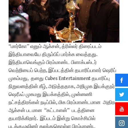
“மார்கோ” எனும் ஆக்சன், த்ரில்லர் திரைப்படம்
இந்தியாவையே திரும்பிப் பார்க்க வைத்தது.
இந்தியாவெங்கும் பிரம்மாண்ட பிளாக்பஸ்டர்
வெற்றியைப் பெற்ற, இப்படத்தின் தயாரிப்பாளர் ஷெரிப்
முகம்மது, தனது Cubes Entertainment தயாரிப்பு
நிறுவனத்தின் கீழ், அடுத்ததாக, அறிமுக இயக்குநர்
ஷெரீஃப் முகமது இயக்கத்தில், முன்னணி
நட்சத்திரங்கள் நடிப்பில், மிக பிரம்மாண்டமான அதிரடி
ஆக்சன் படமான “கட்டாளன்” படத்தினை
தயாரிக்கிறார். இப்படம் இன்று கொச்சியில்
படக்குழுவினர் கலந்துகொள்ள பிரம்மாண்ட