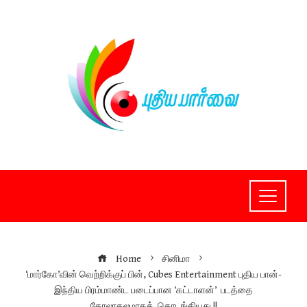
Skip
to
content
Home
சினிமா
‘மார்கோ’வின் வெற்றிக்குப் பின், Cubes Entertainment புதிய பான்-
இந்திய பிரம்மாண்ட படைப்பான ‘கட்டாளன்’ படத்தை
கோலாகலமாகத் தொடங்கியது !!