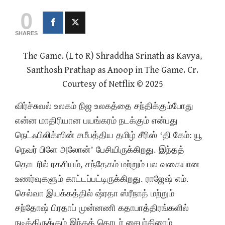
0
SHARES
The Game. (L to R) Shraddha Srinath as Kavya,
Santhosh Prathap as Anoop in The Game. Cr.
Courtesy of Netflix © 2025
விர்ச்சுவல் உலகம் நிஜ உலகத்தை சந்திக்கும்போது
என்ன மாதிரியான பயங்கரம் நடக்கும் என்பது
நெட்ஃபிலிக்ஸின் சமீபத்திய தமிழ் சீரிஸ் ‘தி கேம்: யூ
நெவர் பிளே அலோன்’ பேசியிருக்கிறது. இந்தத்
தொடரில் ரகசியம், சந்தேகம் மற்றும் பல வகையான
உணர்வுகளும் காட்டப்பட்டிருக்கிறது. ராஜேஷ் எம்.
செல்வா இயக்கத்தில் ஷ்ரதா ஸ்ரீநாத் மற்றும்
சந்தோஷ் பிரதாப் முன்னணி கதாபாத்திரங்களில்
நடித்திருக்கும் இந்தத் தொடர் சைபர்கிரைம்