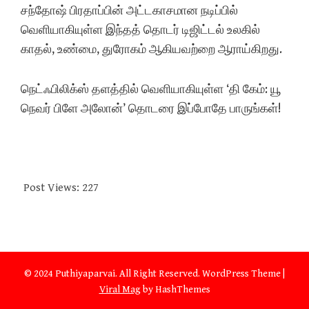
சந்தோஷ் பிரதாப்பின் அட்டகாசமான நடிப்பில்
வெளியாகியுள்ள இந்தத் தொடர் டிஜிட்டல் உலகில்
காதல், உண்மை, துரோகம் ஆகியவற்றை ஆராய்கிறது.
நெட்ஃபிலிக்ஸ் தளத்தில் வெளியாகியுள்ள ‘தி கேம்: யூ
நெவர் பிளே அலோன்’ தொடரை இப்போதே பாருங்கள்!
Post Views:
227
© 2024 Puthiyaparvai. All Right Reserved.
WordPress Theme
|
Viral Mag
by HashThemes