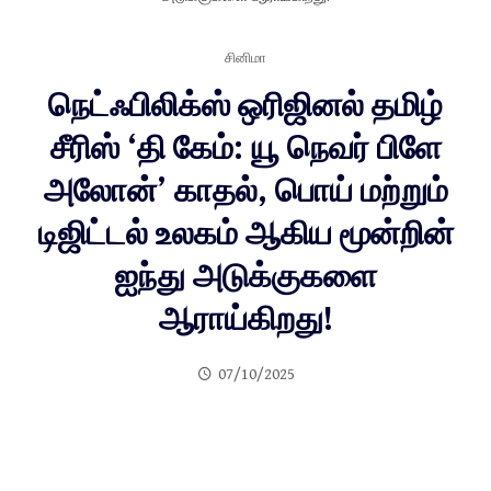
சினிமா
நெட்ஃபிலிக்ஸ் ஒரிஜினல் தமிழ்
சீரிஸ் ‘தி கேம்: யூ நெவர் பிளே
அலோன்’ காதல், பொய் மற்றும்
டிஜிட்டல் உலகம் ஆகிய மூன்றின்
ஐந்து அடுக்குகளை
ஆராய்கிறது!
07/10/2025