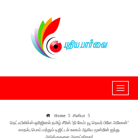
Skip
to
content
Home
சினிமா
நெட்ஃபிலிக்ஸ் ஒரிஜினல் தமிழ் சீரிஸ் ‘தி கேம்: யூ நெவர் பிளே அலோன்’
காதல், பொய் மற்றும் டிஜிட்டல் உலகம் ஆகிய மூன்றின் ஐந்து
அடுக்குகளை ஆராய்கிறது!