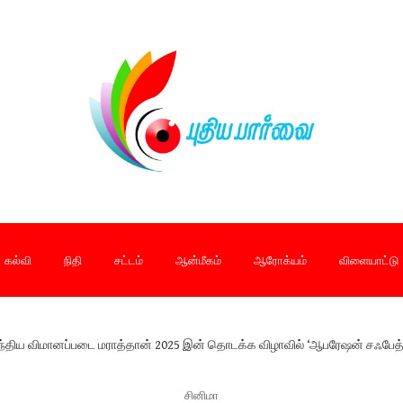
கல்வி
நிதி
சட்டம்
ஆன்மீகம்
ஆரோக்யம்
விளையாட்டு
திய விமானப்படை மராத்தான் 2025 இன் தொடக்க விழாவில் ‘ஆபரேஷன் சஃபேத் சா
சினிமா