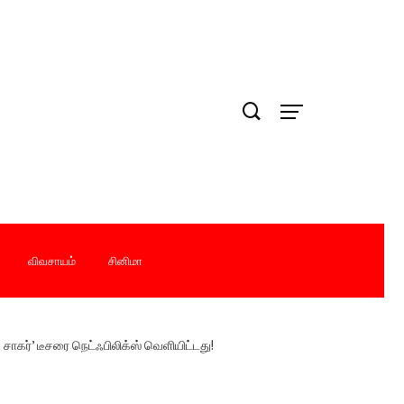
விவசாயம்
சினிமா
கர்’ டீசரை நெட்ஃபிலிக்ஸ் வெளியிட்டது!