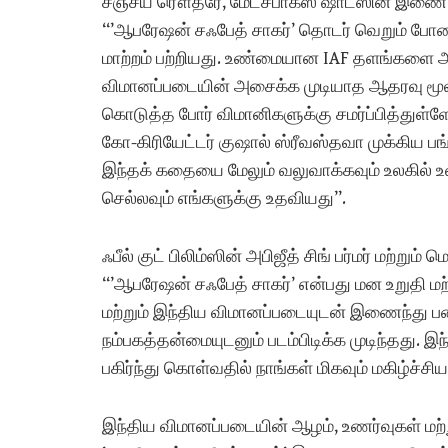
சஞ்சய் ரௌத்ரே, மேட்ச்பாக்ஸ் ஷாட்ஸின் இணை ந
“’ஆபரேஷன் சஃபேத் சாகர்’ தொடர் வெறும் போரைப்
மாற்றம் பற்றியது. உண்மையான IAF தளங்களை அ
விமானப்படையின் அசைக்க முடியாத ஆதரவு மூலம் 
கொடுத்த போர் விமானிகளுக்கு சமர்ப்பித்துள
கோ-கிரியேட்டர் குஷால் ஸ்ரீவஸ்தவா முக்கிய பங்
இந்தக் கதையை மேலும் வலுவாக்கவும் உலகில் 
செல்லவும் எங்களுக்கு உதவியது”.
ஃபீல் குட் பிலிம்ஸின் அபிஜீத் சிங் பர்மர் மற்றும
“’ஆபரேஷன் சஃபேத் சாகர்’ என்பது மன உறுதி மற
மற்றும் இந்திய விமானப்படையுடன் இணைந்து 
நம்பகத்தன்மையுடனும் படம்பிடிக்க முடிந்தது.
பகிர்ந்து கொள்வதில் நாங்கள் மிகவும் மகிழ்ச்ச
இந்திய விமானப்படையின் ஆழம், உணர்வுகள் மற்