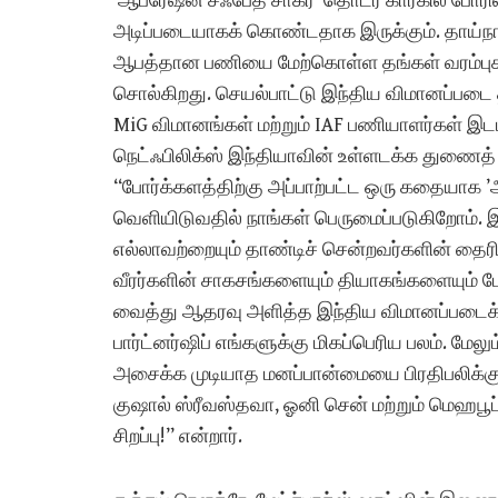
’ஆபரேஷன் சஃபேத் சாகர்’ தொடர் கார்கில் போர
அடிப்படையாகக் கொண்டதாக இருக்கும். தாய்நாட
ஆபத்தான பணியை மேற்கொள்ள தங்கள் வரம்பு
சொல்கிறது. செயல்பாட்டு இந்திய விமானப்படை 
MiG விமானங்கள் மற்றும் IAF பணியாளர்கள் இடம
நெட்ஃபிலிக்ஸ் இந்தியாவின் உள்ளடக்க துணைத
“போர்க்களத்திற்கு அப்பாற்பட்ட ஒரு கதையாக
வெளியிடுவதில் நாங்கள் பெருமைப்படுகிறோம். இ
எல்லாவற்றையும் தாண்டிச் சென்றவர்களின் தைரியம்
வீரர்களின் சாகசங்களையும் தியாகங்களையும் போ
வைத்து ஆதரவு அளித்த இந்திய விமானப்படைக்கு நன்
பார்ட்னர்ஷிப் எங்களுக்கு மிகப்பெரிய பலம். மே
அசைக்க முடியாத மனப்பான்மையை பிரதிபலிக்கும் 
குஷால் ஸ்ரீவஸ்தவா, ஓனி சென் மற்றும் மெஹபூப்
சிறப்பு!” என்றார்.