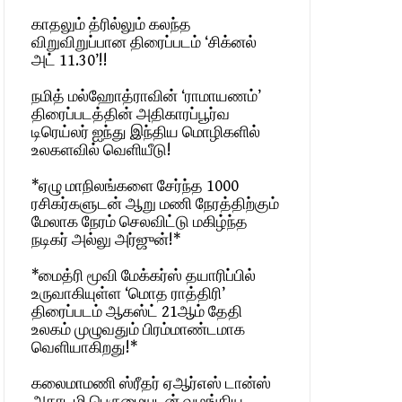
காதலும் த்ரில்லும் கலந்த
விறுவிறுப்பான திரைப்படம் ‘சிக்னல்
அட் 11.30’!!
நமித் மல்ஹோத்ராவின் ‘ராமாயணம்’
திரைப்படத்தின் அதிகாரப்பூர்வ
டிரெய்லர் ஐந்து இந்திய மொழிகளில்
உலகளவில் வெளியீடு!
*ஏழு மாநிலங்களை சேர்ந்த 1000
ரசிகர்களுடன் ஆறு மணி நேரத்திற்கும்
மேலாக நேரம் செலவிட்டு மகிழ்ந்த
நடிகர் அல்லு அர்ஜுன்!*
*மைத்ரி மூவி மேக்கர்ஸ் தயாரிப்பில்
உருவாகியுள்ள ‘மொத ராத்திரி’
திரைப்படம் ஆகஸ்ட் 21ஆம் தேதி
உலகம் முழுவதும் பிரம்மாண்டமாக
வெளியாகிறது!*
கலைமாமணி ஸ்ரீதர் ஏஆர்எஸ் டான்ஸ்
அகாடமி பெருமையுடன் வழங்கிய