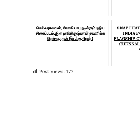
செல்வராகவன், யோகி பாபு நடிக்கும் புதிய
SNAPCHAT
திரைப்படம்,ஜி ஏ ஹரிகிருஷ்ணன் தயாரிக்க
INDIA 
ரெங்கநாதன் இயக்குகிறார் !
FLAGSHIP 
CHENNAI
Post Views:
177