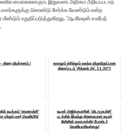
லில் மைல்கல்லாகும். இதுவரை அதிகம் அறியப்படாத
ாளர்களுக்கு கொண்டு சேர்க்க வேண்டும் என்ற
மீண்டும் உறுதிப்படுத்துகிறது. ’ஆபரேஷன் சஃபேத்
.
் – திரை விமர்சனம்.!
காதலும் த்ரில்லும் கலந்த விறுவிறுப்பான
திரைப்படம் 'சிக்னல் அட் 11.30'!!
த்திக் நடிக்கும் 'மைலாஞ்சி'
நடிகர் அஜித்குமாரின் ’விடாமுயற்சி’
 மற்றும் டீசர் வெளியீடு!
படத்தில் இருந்து திறமையான நடிகர்
நிகிலின் கதாபாத்திர போஸ்டர்
வெளியாகியுள்ளது!