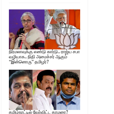
நிர்மலாவுக்கு எண்டு கார்டு.. ராஜ்ய சபா
வழியாக.. நிதி அமைச்சர் ஆகும்
“இன்னொரு” தமிழர்?
தமிழ்நாட்டில் வேர்விட்ட தாமரை?