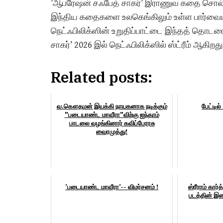
’ஆபரேஷன் சஃபேத் சாகர்’ இராணுவ கதை சொல்ல
இந்திய கதைகளை உலகெங்கிலும் உள்ள பார்வைய
நெட்ஃபிலிக்ஸின் உறுதிப்பாட்டை இந்தத் தொடரை 
சாகர்’ 2026 இல் நெட்ஃபிலிக்ஸில் ஸ்ட்ரீம் ஆகிறது
Related posts:
வ.கௌதமன் இயக்கி நாயகனாக நடிக்கும்
பேட்டில
"படையாண்ட மாவீரா"விற்கு ஐந்தாம்
பாடலை வழங்கினார் கவிப்பேரரசு
வைரமுத்து!
’படையாண்ட மாவீரா’-- விமர்சனம் !
ஸ்ரீராம் கார்
படத்தின் இசை