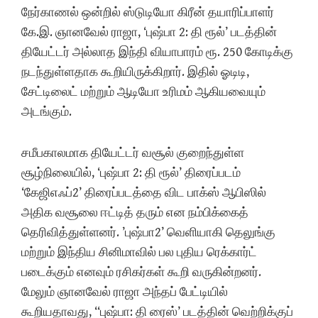
நேர்காணல் ஒன்றில் ஸ்டுடியோ கிரீன் தயாரிப்பாளர்
கே.இ. ஞானவேல் ராஜா, ‘புஷ்பா 2: தி ரூல்’ படத்தின்
தியேட்டர் அல்லாத இந்தி வியாபாரம் ரூ. 250 கோடிக்கு
நடந்துள்ளதாக கூறியிருக்கிறார். இதில் ஓடிடி,
சேட்டிலைட் மற்றும் ஆடியோ உரிமம் ஆகியவையும்
அடங்கும்.
சமீபகாலமாக தியேட்டர் வசூல் குறைந்துள்ள
சூழ்நிலையில், ‘புஷ்பா 2: தி ரூல்’ திரைப்படம்
‘கேஜிஎஃப்2’ திரைப்படத்தை விட பாக்ஸ் ஆபிஸில்
அதிக வசூலை ஈட்டித் தரும் என நம்பிக்கைத்
தெரிவித்துள்ளனர். ’புஷ்பா2’ வெளியாகி தெலுங்கு
மற்றும் இந்திய சினிமாவில் பல புதிய ரெக்கார்ட்
படைக்கும் எனவும் ரசிகர்கள் கூறி வருகின்றனர்.
மேலும் ஞானவேல் ராஜா அந்தப் பேட்டியில்
கூறியதாவது, “புஷ்பா: தி ரைஸ்’ படத்தின் வெற்றிக்குப்