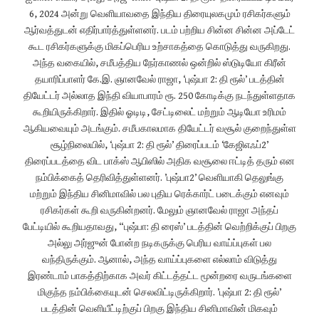
6, 2024 அன்று வெளியாவதை இந்திய திரையுலகமும் ரசிகர்களும்
ஆர்வத்துடன் எதிர்பார்த்துள்ளனர். படம் பற்றிய சின்ன சின்ன அப்டேட்
கூட ரசிகர்களுக்கு மிகப்பெரிய உற்சாகத்தை கொடுத்து வருகிறது.
அந்த வகையில், சமீபத்திய நேர்காணல் ஒன்றில் ஸ்டுடியோ கிரீன்
தயாரிப்பாளர் கே.இ. ஞானவேல் ராஜா, ‘புஷ்பா 2: தி ரூல்’ படத்தின்
தியேட்டர் அல்லாத இந்தி வியாபாரம் ரூ. 250 கோடிக்கு நடந்துள்ளதாக
கூறியிருக்கிறார். இதில் ஓடிடி, சேட்டிலைட் மற்றும் ஆடியோ உரிமம்
ஆகியவையும் அடங்கும். சமீபகாலமாக தியேட்டர் வசூல் குறைந்துள்ள
சூழ்நிலையில், ‘புஷ்பா 2: தி ரூல்’ திரைப்படம் ‘கேஜிஎஃப்2’
திரைப்படத்தை விட பாக்ஸ் ஆபிஸில் அதிக வசூலை ஈட்டித் தரும் என
நம்பிக்கைத் தெரிவித்துள்ளனர். ’புஷ்பா2’ வெளியாகி தெலுங்கு
மற்றும் இந்திய சினிமாவில் பல புதிய ரெக்கார்ட் படைக்கும் எனவும்
ரசிகர்கள் கூறி வருகின்றனர். மேலும் ஞானவேல் ராஜா அந்தப்
பேட்டியில் கூறியதாவது, “புஷ்பா: தி ரைஸ்’ படத்தின் வெற்றிக்குப் பிறகு
அல்லு அர்ஜுன் போன்ற நடிகருக்கு பெரிய வாய்ப்புகள் பல
வந்திருக்கும். ஆனால், அந்த வாய்ப்புகளை எல்லாம் விடுத்து
இரண்டாம் பாகத்திற்காக அவர் கிட்டத்தட்ட மூன்றரை வருடங்களை
மிகுந்த நம்பிக்கையுடன் செலவிட்டிருக்கிறார். ’புஷ்பா 2: தி ரூல்’
படத்தின் வெளியீட்டிற்குப் பிறகு இந்திய சினிமாவின் மிகவும்