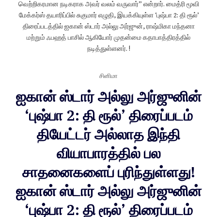
வெற்றிகரமான நடிகராக அவர் வலம் வருவார்” என்றார். மைத்ரி மூவி
மேக்கர்ஸ் தயாரிப்பில் சுகுமார் எழுதி, இயக்கியுள்ள ‘புஷ்பா 2: தி ரூல்’
திரைப்படத்தில் ஐகான் ஸ்டார் அல்லு அர்ஜுன், ராஷ்மிகா மந்தனா
மற்றும் ஃபஹத் பாசில் ஆகியோர் முதன்மை கதாபாத்திரத்தில்
நடித்துள்ளனர். !
சினிமா
ஐகான் ஸ்டார் அல்லு அர்ஜுனின்
‘புஷ்பா 2: தி ரூல்’ திரைப்படம்
தியேட்டர் அல்லாத இந்தி
வியாபாரத்தில் பல
சாதனைகளைப் புரிந்துள்ளது!
ஐகான் ஸ்டார் அல்லு அர்ஜுனின்
‘புஷ்பா 2: தி ரூல்’ திரைப்படம்