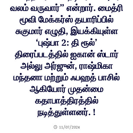
வலம் வருவார்” என்றார். மைத்ரி
மூவி மேக்கர்ஸ் தயாரிப்பில்
சுகுமார் எழுதி, இயக்கியுள்ள
‘புஷ்பா 2: தி ரூல்’
திரைப்படத்தில் ஐகான் ஸ்டார்
அல்லு அர்ஜுன், ராஷ்மிகா
மந்தனா மற்றும் ஃபஹத் பாசில்
ஆகியோர் முதன்மை
கதாபாத்திரத்தில்
நடித்துள்ளனர். !
11/07/2024