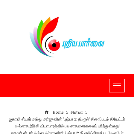
Skip
to
content
Home
சினிமா
ஐகான் ஸ்டார் அல்லு அர்ஜுனின் ‘புஷ்பா 2: தி ரூல்’ திரைப்படம் தியேட்டர்
அல்லாத இந்தி வியாபாரத்தில் பல சாதனைகளைப் புரிந்துள்ளது!
ஐகான் ஸ்டார் அல்லு அர்ஜுனின் ‘புஷ்பா 2: தி ரூல்’ திரைப்படம் டிசம்பர்