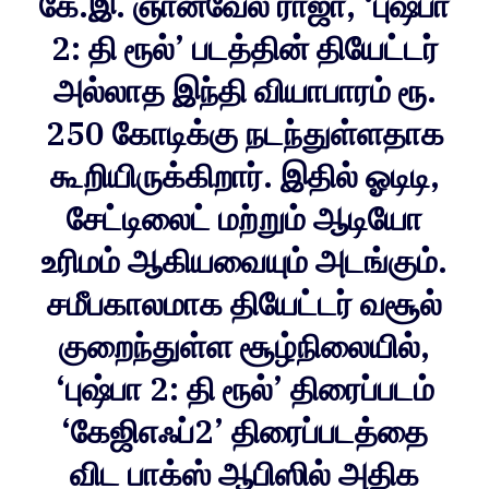
கே.இ. ஞானவேல் ராஜா, ‘புஷ்பா
2: தி ரூல்’ படத்தின் தியேட்டர்
அல்லாத இந்தி வியாபாரம் ரூ.
250 கோடிக்கு நடந்துள்ளதாக
கூறியிருக்கிறார். இதில் ஓடிடி,
சேட்டிலைட் மற்றும் ஆடியோ
உரிமம் ஆகியவையும் அடங்கும்.
சமீபகாலமாக தியேட்டர் வசூல்
குறைந்துள்ள சூழ்நிலையில்,
‘புஷ்பா 2: தி ரூல்’ திரைப்படம்
‘கேஜிஎஃப்2’ திரைப்படத்தை
விட பாக்ஸ் ஆபிஸில் அதிக