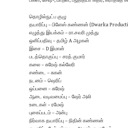
பக்ஸ், சேஷு, மாறன், ஆதித்யா கதிர், கராத்தே 
தொழில்நுட்ப குழு
தயாரிப்பு – பிளேஸ் கண்ணன் (Dwarka Product
எழுத்து இயக்கம் – ரா.சவரி முத்து
ஒளிப்பதிவு – தமிழ் A அழகன்
இசை – D இமான்
படத்தொகுப்பு – சரத் குமார்
கலை – சுரேஷ் கல்லேரி
சண்டை – சுகன்
நடனம் – ஷெரிப்
ஒப்பனை – சுரேஷ்
ஆடை வடிவமைப்பு – ஷேர் அலி
உடைகள் – ரமேஷ்
புகைப்படம் – அன்பு
நிர்வாக தயாரிப்பு – நிதின் கண்ணன்