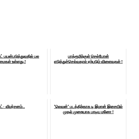
ர்ட் பயன்படுத்துவதில் பல
பாத்ரூமிற்குள் செல்போன்
மைகள் உள்ளது.!
எடுத்துச்செல்வதால் ஏற்படும் விளைவுகள் !
்- விமர்சனம்..
'லெவன்' படத்திற்காக டி இமான் இசையில்
முதல் முறையாக பாடிய மனோ !