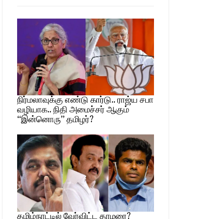
நிர்மலாவுக்கு எண்டு கார்டு.. ராஜ்ய சபா
வழியாக.. நிதி அமைச்சர் ஆகும்
“இன்னொரு” தமிழர்?
தமிழ்நாட்டில் வேர்விட்ட தாமரை?