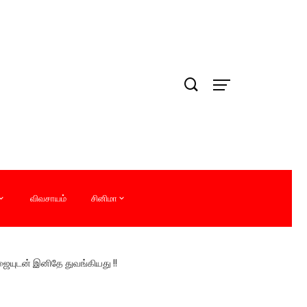
விவசாயம்
சினிமா
பூஜையுடன் இனிதே துவங்கியது !!