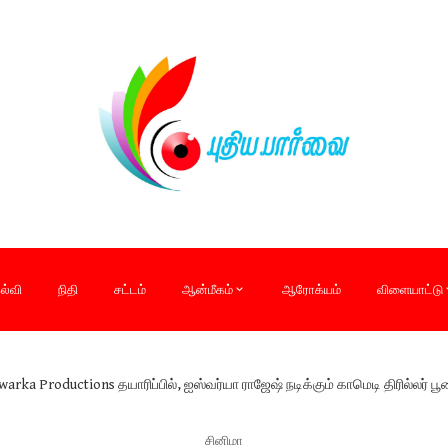
ல்வி
நிதி
சட்டம்
ஆன்மீகம்
ஆரோக்யம்
விளையாட்டு
warka Productions தயாரிப்பில், ஐஸ்வர்யா ராஜேஷ் நடிக்கும் காமெடி திரில்லர் 
சினிமா