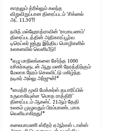
காதலும் த்ரில்லும் கலந்த
விறுவிறுப்பான திரைப்படம் ‘சிக்னல்
அட் 11.30’!!
நமித் மல்ஹோத்ராவின் ‘ராமாயணம்’
திரைப்படத்தின் அதிகாரப்பூர்வ
டிரெய்லர் ஐந்து இந்திய மொழிகளில்
உலகளவில் வெளியீடு!
*ஏழு மாநிலங்களை சேர்ந்த 1000
ரசிகர்களுடன் ஆறு மணி நேரத்திற்கும்
மேலாக நேரம் செலவிட்டு மகிழ்ந்த
நடிகர் அல்லு அர்ஜுன்!*
*மைத்ரி மூவி மேக்கர்ஸ் தயாரிப்பில்
உருவாகியுள்ள ‘மொத ராத்திரி’
திரைப்படம் ஆகஸ்ட் 21ஆம் தேதி
உலகம் முழுவதும் பிரம்மாண்டமாக
வெளியாகிறது!*
கலைமாமணி ஸ்ரீதர் ஏஆர்எஸ் டான்ஸ்