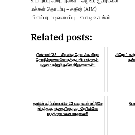
தயாரிப்பு மேற்பார்வை – அழகர் குமரவேல்
மக்கள் தொடர்பு – சதீஷ் (AIM)
விளம்பர வடிவமைப்பு – சபா டிசைன்ஸ்
Related posts:
பிஸ்கான்’25 – சிடிஎம்ஏ தொடக்க விழா
கிரெடிட் கா
தொழில்முனைவோருக்கு புதிய உந்துதல்,
நன்
புதுமை மற்றும் நவீன சிந்தனைகள் !
தாயின் கர்ப்பப்பையில் 22 வாரங்கள் மட்டுமே
போட
இருந்த குழந்தை பிறந்தது ! ரெயின்போ
மருத்துவமனை சாதனை!!