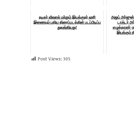
நடிகர் விஷால் மற்றும் இயக்குநர் ஹரி
அஜய் அர்ஜுன் 
இணையும் புதிய திரைப்படத்தின் படப்பிடிப்பு
டாக்டர் அ
துவங்கியது!
எழுத்தாளர்-
இயக்கும் 
Post Views:
305