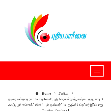
Skip
to
content
Home
சினிமா
நடிகர் உஸ்தாத் ராம் பொதினேனி, பூரி ஜெகன்நாத், சஞ்சய் தத், சார்மி
கவுர், பூரி கனெக்ட்ஸின் ‘டபுள் ஐஸ்மார்ட்’ படத்தின் ட்ரெய்லர் இப்போது
வெளியாகியுள்ளது!