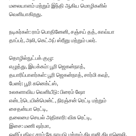
மலையாளம் மற்றும் இந்தி ஆகிய மொழிகளில்
வெளியாகிறது.
நடிகர்கள்: ராம் பொதினேனி, சஞ்சய் தத், காவ்யா
தாப்பர், அலி, கெட்அப் ஸ்ரீனு மற்றும் பலர்.
தொழில்நுட்பக் குழு:
எழுத்து, இயக்கம்: பூரி ஜெகன்நாத்,
தயாரிப்பாளர்கள்: பூரி ஜெகன்நாத், சார்மி கவுர்,
பேனர்: பூரி கனெக்ட்ஸ்,
உலகளாவிய வெளியீடு: பிரைம் ஷோ
என்டர்டெயின்மென்ட், நிரஞ்சன் ரெட்டி மற்றும்
சைதன்யா ரெட்டி,
தலைமை செயல் அதிகாரி: விசு ரெட்டி,
இசை: மணி ஷர்மா,
ஒளிப்பதிவு: சாம் கே நாயுடு மற்றும் கியானி கியானெலி,