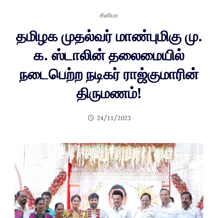
சினிமா
தமிழக முதல்வர் மாண்புமிகு மு.
க. ஸ்டாலின் தலைமையில்
நடைபெற்ற நடிகர் ராஜ்குமாரின்
திருமணம்!
24/11/2023