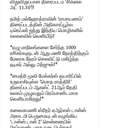
விறுவிறுப்பான திரைப்படம் ‘சிக்னல்
அட் 11.30’!!
நமித் மல்ஹோத்ராவின் ‘ராமாயணம்’
திரைப்படத்தின் அதிகாரப்பூர்வ
டிரெய்லர் ஐந்து இந்திய மொழிகளில்
உலகளவில் வெளியீடு!
*ஏழு மாநிலங்களை சேர்ந்த 1000
ரசிகர்களுடன் ஆறு மணி நேரத்திற்கும்
மேலாக நேரம் செலவிட்டு மகிழ்ந்த
நடிகர் அல்லு அர்ஜுன்!*
*மைத்ரி மூவி மேக்கர்ஸ் தயாரிப்பில்
உருவாகியுள்ள ‘மொத ராத்திரி’
திரைப்படம் ஆகஸ்ட் 21ஆம் தேதி
உலகம் முழுவதும் பிரம்மாண்டமாக
வெளியாகிறது!*
கலைமாமணி ஸ்ரீதர் ஏஆர்எஸ் டான்ஸ்
அகாடமி பெருமையுடன் வழங்கிய
‘டான்ஸ் டான் 2’ சென்னையில்
பிரம்மாண்டமாக நடைபெற்றது!