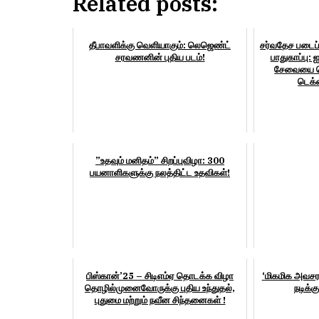
Related posts:
தீபாவளிக்கு வெளியாகும்: லெஜெண்ட்
சர்வதேச படைப்
சரவணனின் புதிய படம்!
பாதுகாப்பு: 
சேவையை தொ
டெக்
”உதவும் மனிதம்” சிறப்புவிழா: 300
பயனாளிகளுக்கு நலத்திட்ட உதவிகள்!
பிஸ்கான்’25 – சிடிஎம்ஏ தொடக்க விழா
‘மிகமிக அவசரம
தொழில்முனைவோருக்கு புதிய உந்துதல்,
நடிக்க
புதுமை மற்றும் நவீன சிந்தனைகள் !