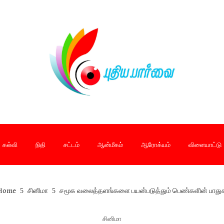
கல்வி
நிதி
சட்டம்
ஆன்மீகம்
ஆரோக்யம்
விளையாட்டு
Home
சினிமா
சமூக வலைத்தளங்களை பயன்படுத்தும் பெண்களின் பாதுகாப
சினிமா