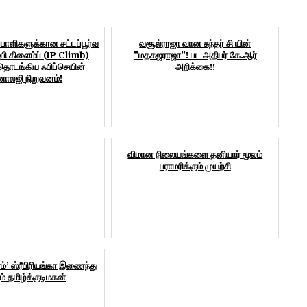
பாளிகளுக்கான சட்டப்பூர்வ
வசூல்ராஜா வான சுந்தர் சி யின்
ஐபி கிளைம்ப் (IP Climb)
"மதகஜராஜா"! பட அதிபர் கே.ஆர்
டங்கிய ஃபிப்செயின்
அறிக்கை!!
னாலஜி நிறுவனம்!
விமான நிலையங்களை தனியார் மூலம்
பராமரிக்கும் முயற்சி
்’ ஸ்ரீபிரியங்கா இணைந்து
ும் தமிழ்க்குடிமகன்