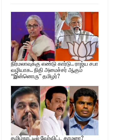
நிர்மலாவுக்கு எண்டு கார்டு.. ராஜ்ய சபா
வழியாக.. நிதி அமைச்சர் ஆகும்
“இன்னொரு” தமிழர்?
தமிழ்நாட்டில் வேர்விட்ட தாமரை?