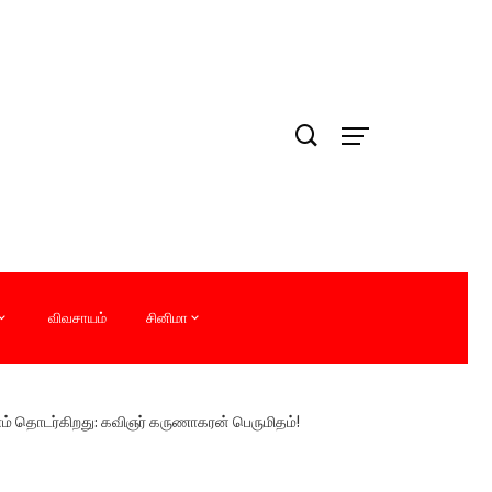
விவசாயம்
சினிமா
ொடர்கிறது: கவிஞர் கருணாகரன் பெருமிதம்!