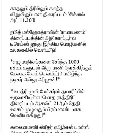
காதலும் த்ரில்லும் கலந்த
விறுவிறுப்பான திரைப்படம் ‘சிக்னல்
அட் 11.30’!!
நமித் மல்ஹோத்ராவின் ‘ராமாயணம்’
திரைப்படத்தின் அதிகாரப்பூர்வ
டிரெய்லர் ஐந்து இந்திய மொழிகளில்
உலகளவில் வெளியீடு!
*ஏழு மாநிலங்களை சேர்ந்த 1000
ரசிகர்களுடன் ஆறு மணி நேரத்திற்கும்
மேலாக நேரம் செலவிட்டு மகிழ்ந்த
நடிகர் அல்லு அர்ஜுன்!*
*மைத்ரி மூவி மேக்கர்ஸ் தயாரிப்பில்
உருவாகியுள்ள ‘மொத ராத்திரி’
திரைப்படம் ஆகஸ்ட் 21ஆம் தேதி
உலகம் முழுவதும் பிரம்மாண்டமாக
வெளியாகிறது!*
கலைமாமணி ஸ்ரீதர் ஏஆர்எஸ் டான்ஸ்