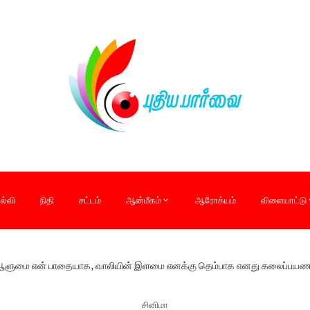
ல்வி
நிதி
சட்டம்
ஆன்மீகம்
ஆரோக்யம்
விளையாட்டு
ுமை என் பாதையாக, வாலியின் இளமை எனக்கு தெம்பாக எனது கலைப்பயணம் த
சினிமா