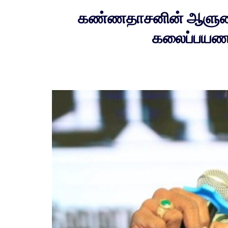
கண்ணதாசனின் ஆளுமை 
கலைப்பயணம்