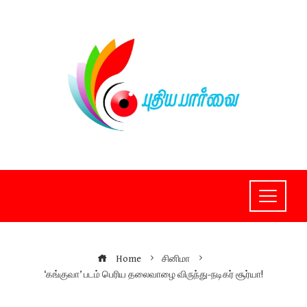
Skip
to
content
Home
சினிமா
‘கங்குவா’ படம் பெரிய தலைவாழை விருந்து-நடிகர் சூர்யா!