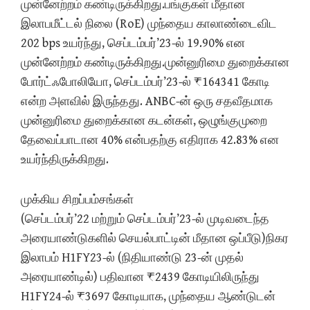
முன்னேற்றம் கண்டிருக்கிறது.பங்குகள் மீதான
இலாபமீட்டல் நிலை (RoE) முந்தைய காலாண்டைவிட
202 bps உயர்ந்து, செப்டம்பர்’23-ல் 19.90% என
முன்னேற்றம் கண்டிருக்கிறது.முன்னுரிமை துறைக்கான
போர்ட்ஃபோலியோ, செப்டம்பர்’23-ல் ₹164341 கோடி
என்ற அளவில் இருந்தது. ANBC-ன் ஒரு சதவீதமாக
முன்னுரிமை துறைக்கான கடன்கள், ஒழுங்குமுறை
தேவைப்பாடான 40% என்பதற்கு எதிராக 42.83% என
உயர்ந்திருக்கிறது.
முக்கிய சிறப்பம்சங்கள்
(செப்டம்பர்’22 மற்றும் செப்டம்பர்’23-ல் முடிவடைந்த
அரையாண்டுகளில் செயல்பாட்டின் மீதான ஒப்பீடு)நிகர
இலாபம் H1FY23-ல் (நிதியாண்டு 23-ன் முதல்
அரையாண்டில்) பதிவான ₹2439 கோடியிலிருந்து
H1FY24-ல் ₹3697 கோடியாக, முந்தைய ஆண்டுடன்