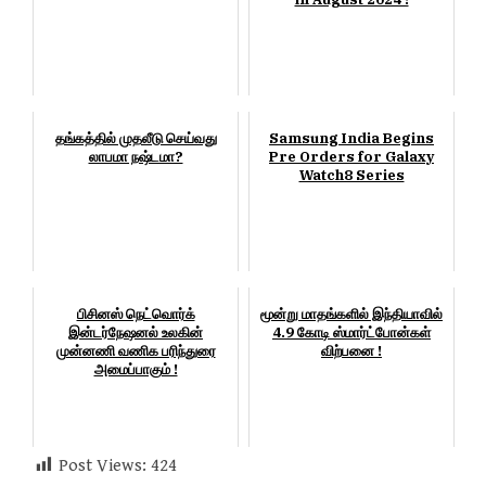
தங்கத்தில் முதலீடு செய்வது
Samsung India Begins
லாபமா நஷ்டமா?
Pre Orders for Galaxy
Watch8 Series
பிசினஸ் நெட்வொர்க்
மூன்று மாதங்களில் இந்தியாவில்
இன்டர்நேஷனல் உலகின்
4.9 கோடி ஸ்மார்ட்போன்கள்
முன்னணி வணிக பரிந்துரை
விற்பனை !
அமைப்பாகும் !
Post Views:
424