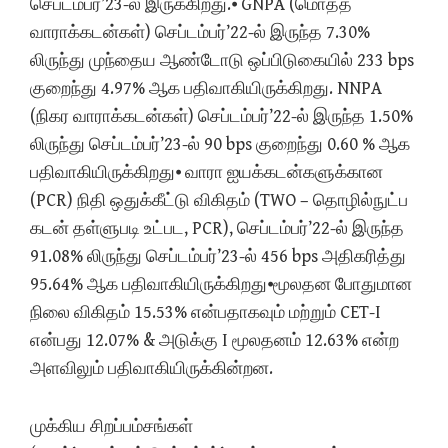
செப்டம்பர்’23-ல் இருக்கிறது.⦁ GNPA (மொத்த
வாராக்கடன்கள்) செப்டம்பர்’22-ல் இருந்த 7.30%
லிருந்து முந்தைய ஆண்டோடு ஒப்பிடுகையில் 233 bps
குறைந்து 4.97% ஆக பதிவாகியிருக்கிறது. NNPA
(நிகர வாராக்கடன்கள்) செப்டம்பர்’22-ல் இருந்த 1.50%
லிருந்து செப்டம்பர்’23-ல் 90 bps குறைந்து 0.60 % ஆக
பதிவாகியிருக்கிறது⦁ வாரா ஐயக்கடன்களுக்கான
(PCR) நிதி ஒதுக்கீட்டு விகிதம் (TWO – தொழில்நுட்ப
கடன் தள்ளுபடி உட்பட, PCR), செப்டம்பர்’22-ல் இருந்த
91.08% லிருந்து செப்டம்பர்’23-ல் 456 bps அதிகரித்து
95.64% ஆக பதிவாகியிருக்கிறது⦁மூலதன போதுமான
நிலை விகிதம் 15.53% என்பதாகவும் மற்றும் CET-I
என்பது 12.07% & அடுக்கு I மூலதனம் 12.63% என்ற
அளவிலும் பதிவாகியிருக்கின்றன.
முக்கிய சிறப்பம்சங்கள்