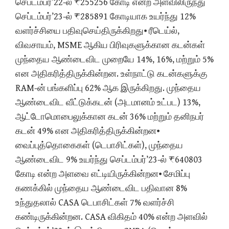
செப்டம்பர்’22-ல் ₹255256 கோடி என்ற அளவிலிருந்து
செப்டம்பர்’23-ல் ₹285891 கோடியாக உயர்ந்து 12%
வளர்ச்சியை பதிவுசெய்திருக்கிறது⦁ ரீடெய்ல்,
விவசாயம், MSME ஆகிய பிரிவுகளுக்கான கடன்கள்
முந்தைய ஆண்டைவிட முறையே 14%, 16%, மற்றும் 5%
என அதிகரித்திருக்கின்றன. உள்நாட்டு கடன்களுக்கு
RAM-ன் பங்களிப்பு 62% ஆக இருக்கிறது. முந்தைய
ஆண்டைவிட வீட்டுக்கடன் (அடமானம் உட்பட) 13%,
ஆட்டோமொபைலுக்கான கடன் 36% மற்றும் தனிநபர்
கடன் 49% என அதிகரித்திருக்கின்றன⦁
வைப்புத்தொகைகள் (டெபாசிட்கள்), முந்தைய
ஆண்டைவிட 9% உயர்ந்து செப்டம்பர்’23-ல் ₹640803
கோடி என்ற அளவை எட்டியிருக்கின்றன⦁ சேமிப்பு
கணக்கில் முந்தைய ஆண்டைவிட பதிவான 8%
உந்துதலால் CASA டெபாசிட்கள் 7% வளர்ச்சி
கண்டிருக்கின்றன. CASA விகிதம் 40% என்ற அளவில்