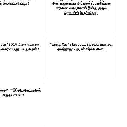
ர் வெளியீட்டு விழா!
ரசிகர்களுக்கான அட்வான்ஸ் புக்கிங்கை
மார்வெல் ஸ்டுடியோஸ் இன்று முதல்
தொடங்கி இருக்கிறது!
சன் ‘2019 ஆண்டுக்கான
”’பறந்து போ’ திரைப்படம் நிச்சயம் உங்களை
மேக்கர் விருது’ பெறுகிறார் !
ஏமாற்றாது”- நடிகர் மிர்ச்சி சிவா!
்சை* *இந்திய கேமிங்கின்
ிய அத்தியாயம்*!