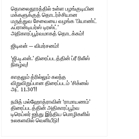
தொலைதூரத்தில் உள்ள பழங்குடியின
மக்களுக்குத் தொடர்ச்சியான
மருத்துவ சேவையை வழங்க ‘பியாண்ட்
ஃப்ரான்டியர்ஸ் டிரஸ்ட்’
அதிகாரப்பூர்வமாகத் தொடக்கம்!
ஜிடிஎன் — விமர்சனம்!
‘ஜி.டி.என்.’ திரைப்படத்தின் ப்ரீ ரிலீஸ்
நிகழ்வு!
காதலும் த்ரில்லும் கலந்த
விறுவிறுப்பான திரைப்படம் ‘சிக்னல்
அட் 11.30’!!
நமித் மல்ஹோத்ராவின் ‘ராமாயணம்’
திரைப்படத்தின் அதிகாரப்பூர்வ
டிரெய்லர் ஐந்து இந்திய மொழிகளில்
உலகளவில் வெளியீடு!