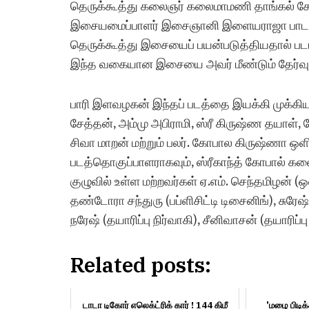
தெருக்கூத்து கலைஞர் கலைமாமணி தாங்கல் சேகர்
இசையமைப்பாளர் இசைஞானி இளையராஜா பாடல்க
தெருக்கூத்து இசையைப் பயன்படுத்தியதால் படம்
இந்த வகையான இசையை அவர் மீண்டும் தேர்வு 
பாரி இளவழகன் இந்தப் படத்தை இயக்கி முக்கிய கத
சேத்தன், அம்மு அபிராமி, ஸ்ரீ கிருஷ்ண தயாள், 
சிவா மாறன் மற்றும் பலர். கோபால கிருஷ்ணா ஒளிப்
படத்தொகுப்பாளராகவும், ஸ்ரீகாந்த் கோபால் கல
குழுவில் உள்ள மற்றவர்கள் ஏ.எம். செந்தமிழன் (
தண்டோரா சந்துரு (பப்ளிசிட்டி டிசைனிங்), சுரேஷ்
நரேஷ் (தயாரிப்பு நிர்வாகி), சீனிவாசன் (தயாரிப்பு
Related posts:
டாடா டிகோர் எலெக்ட்ரிக் கார் ! 144 கிமீ
'மழை பிடிக