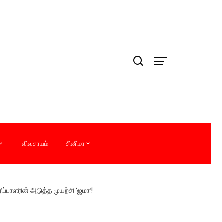
விவசாயம்
சினிமா
பாளரின் அடுத்த முயற்சி ‘ஜமா’!