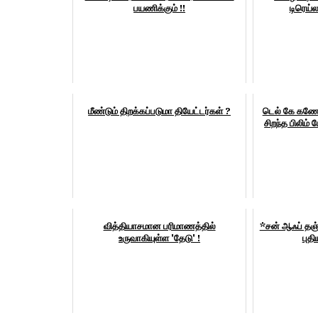
பயணிக்கும் !!
டிரெய்ல
மீண்டும் திறக்கப்படுமா தியேட்டர்கள் ?
டெல் கே கணே
சிறந்த பிலிம் 
வித்தியாசமான பரிமாணத்தில்
*சன் ஆஃப் தஞ
உருவாகியுள்ள 'தேடு' !
புத