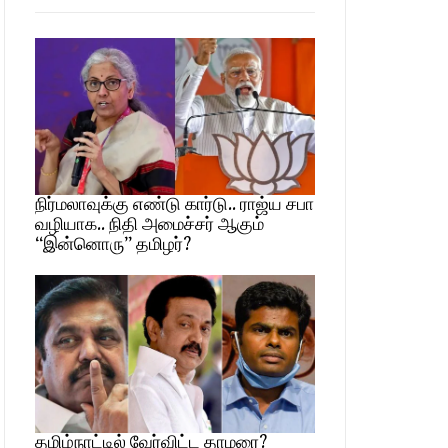
நிர்மலாவுக்கு எண்டு கார்டு.. ராஜ்ய சபா
வழியாக.. நிதி அமைச்சர் ஆகும்
“இன்னொரு” தமிழர்?
தமிழ்நாட்டில் வேர்விட்ட தாமரை?