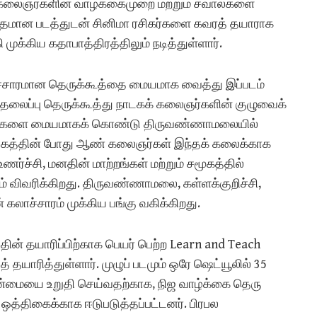
து கலைஞர்களின் வாழ்க்கைமுறை மற்றும் சவால்களை
்தமான படத்துடன் சினிமா ரசிகர்களை கவரத் தயாராக
ுக்கிய கதாபாத்திரத்திலும் நடித்துள்ளார்.
கலாச்சாரமான தெருக்கூத்தை மையமாக வைத்து இப்படம்
ற தலைப்பு தெருக்கூத்து நாடகக் கலைஞர்களின் குழுவைக்
பவங்களை மையமாகக் கொண்டு திருவண்ணாமலையில்
, நாடகத்தின் போது ஆண் கலைஞர்கள் இந்தக் கலைக்காக
ர்ச்சி, மனதின் மாற்றங்கள் மற்றும் சமூகத்தில்
் விவரிக்கிறது. திருவண்ணாமலை, கள்ளக்குறிச்சி,
ன் கலாச்சாரம் முக்கிய பங்கு வகிக்கிறது.
்தின் தயாரிப்பிற்காக பெயர் பெற்ற Learn and Teach
 தயாரித்துள்ளார். முழுப் படமும் ஒரே ஷெட்யூலில் 35
்தன்மையை உறுதி செய்வதற்காக, நிஜ வாழ்க்கை தெரு
் ஒத்திகைக்காக ஈடுபடுத்தப்பட்டனர். பிரபல