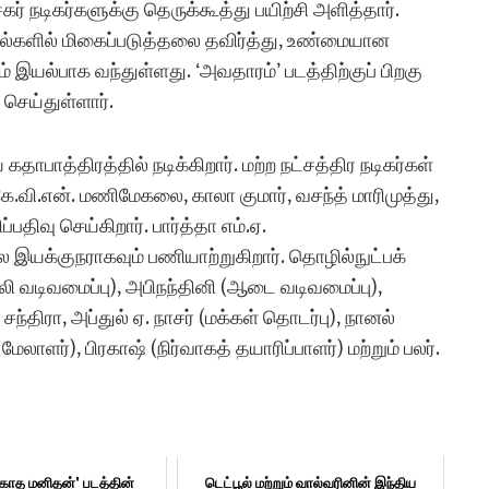
 நடிகர்களுக்கு தெருக்கூத்து பயிற்சி அளித்தார்.
ளில் மிகைப்படுத்தலை தவிர்த்து, உண்மையான
 இயல்பாக வந்துள்ளது. ‘அவதாரம்’ படத்திற்குப் பிறகு
செய்துள்ளார்.
ாபாத்திரத்தில் நடிக்கிறார். மற்ற நட்சத்திர நடிகர்கள்
கே.வி.என். மணிமேகலை, காலா குமார், வசந்த் மாரிமுத்து,
பதிவு செய்கிறார். பார்த்தா எம்.ஏ.
ை இயக்குநராகவும் பணியாற்றுகிறார். தொழில்நுட்பக்
ஒலி வடிவமைப்பு), அபிநந்தினி (ஆடை வடிவமைப்பு),
 சந்திரா, அப்துல் ஏ. நாசர் (மக்கள் தொடர்பு), நானல்
 மேலாளர்), பிரகாஷ் (நிர்வாகத் தயாரிப்பாளர்) மற்றும் பலர்.
்காத மனிதன்' படத்தின்
டெட்பூல் மற்றும் வால்வரினின் இந்திய