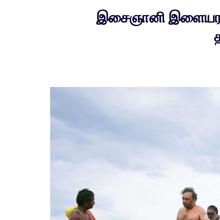
இசைஞானி இளையராஜா