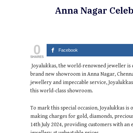
Anna Nagar Celeb
0
Facebook
SHARES
Joyalukkas, the world-renowned jeweller is 
brand new showroom in Anna Nagar, Chennai 
jewellery and impeccable service, Joyalukk
this world-class showroom.
To mark this special occasion, Joyalukkas is o
making charges for gold, diamonds, precious, a
14th July 2024, providing customers with an 
jewellery at unbeatable prices.