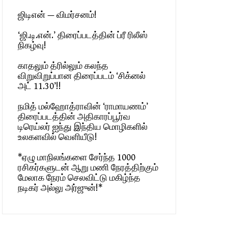
ஜிடிஎன் — விமர்சனம்!
‘ஜி.டி.என்.’ திரைப்படத்தின் ப்ரீ ரிலீஸ்
நிகழ்வு!
காதலும் த்ரில்லும் கலந்த
விறுவிறுப்பான திரைப்படம் ‘சிக்னல்
அட் 11.30’!!
நமித் மல்ஹோத்ராவின் ‘ராமாயணம்’
திரைப்படத்தின் அதிகாரப்பூர்வ
டிரெய்லர் ஐந்து இந்திய மொழிகளில்
உலகளவில் வெளியீடு!
*ஏழு மாநிலங்களை சேர்ந்த 1000
ரசிகர்களுடன் ஆறு மணி நேரத்திற்கும்
மேலாக நேரம் செலவிட்டு மகிழ்ந்த
நடிகர் அல்லு அர்ஜுன்!*