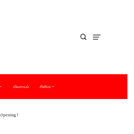
விவசாயம்
சினிமா
Opening !