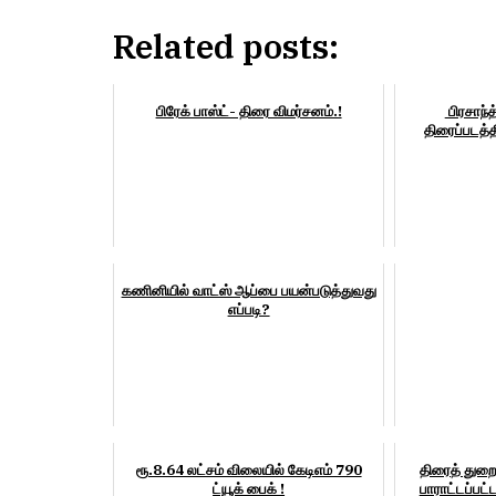
Related posts:
பிரேக் பாஸ்ட்- திரை விமர்சனம்.!
பிரசாந்த
திரைப்படத்த
கணினியில் வாட்ஸ் ஆப்பை பயன்படுத்துவது
எப்படி?
ரூ.8.64 லட்சம் விலையில் கேடிஎம் 790
திரைத் துறை
ட்யூக் பைக் !
பாராட்டப்பட்