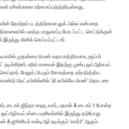
கள் ரசிகர்களை உற்சாகப்படுத்தியுள்ளது.
வின் தோற்றம் படத்திற்கான லுக் அல்ல என்பதை
 அதிகாலையில் பலத்த பாதுகாப்பு போடப்பட்ட செட்டுக்குள்
ருந்து கிளிக் செய்யப்பட்டார்.
ஃபாவில் முதன்மை பெண் கதாபாத்திரமாக, சூப்பர்
நடிக்கிறார். ஷிவ் ராவைல் இதற்கு முன்பு ஒய்ஆர்எஃப்
்தார். மேலும், பெரும் சோகத்தை ஏற்படுத்திய
ண்டு நெட்ஃபிலிக்ஸில் ​​’தி ரயில்வே மென்’ தொடரை
், டைகர் ஜிந்தா ஹை, வார், பதான் & டைகர் 3 போன்ற
 ஒய்ஆர்எஃப் ஸ்பை யுனிவர்ஸில் இருந்து தற்போது
் & ஜூனியர் என்டிஆர் நடிக்கும் ‘வார்2’ ஆகும்.