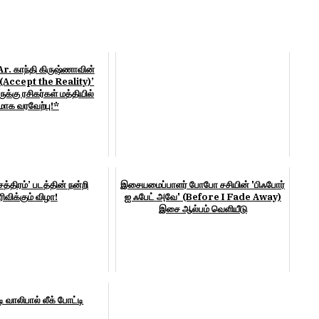
Ar. காந்தி கிருஷ்ணாவின்
் (Accept the Reality)’
ுக்கு ரசிகர்கள் மத்தியில்
க வரவேற்பு!*
த்திரம்’ படத்தின் நன்றி
இசையமைப்பாளர் போபோ சசியின் 'பிஃபோர்
ிவிக்கும் விழா!
ஐ ஃபேட் அவே' (Before I Fade Away)
இசை ஆல்பம் வெளியீடு
டி வாலிபால் லீக் போட்டி