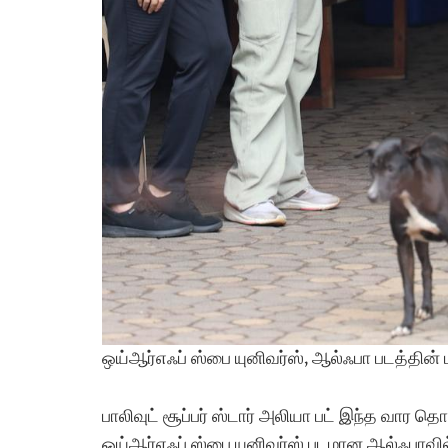
ஒய்ஆர்எஃப் ஸ்பை யுனிவர்ஸ், ஆல்ஃபா படத்தின் ப
பாலிவுட் சூப்பர் ஸ்டார் அலியா பட் இந்த வார
ஒய்ஆர்எஃப் ஸ்பை யுனிவர்ஸ் படமான ஆல்ஃபாவில