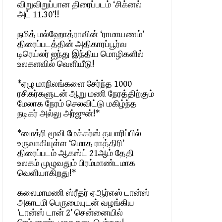
விறுவிறுப்பான திரைப்படம் ‘சிக்னல்
அட் 11.30’!!
நமித் மல்ஹோத்ராவின் ‘ராமாயணம்’
திரைப்படத்தின் அதிகாரப்பூர்வ
டிரெய்லர் ஐந்து இந்திய மொழிகளில்
உலகளவில் வெளியீடு!
*ஏழு மாநிலங்களை சேர்ந்த 1000
ரசிகர்களுடன் ஆறு மணி நேரத்திற்கும்
மேலாக நேரம் செலவிட்டு மகிழ்ந்த
நடிகர் அல்லு அர்ஜுன்!*
*மைத்ரி மூவி மேக்கர்ஸ் தயாரிப்பில்
உருவாகியுள்ள ‘மொத ராத்திரி’
திரைப்படம் ஆகஸ்ட் 21ஆம் தேதி
உலகம் முழுவதும் பிரம்மாண்டமாக
வெளியாகிறது!*
கலைமாமணி ஸ்ரீதர் ஏஆர்எஸ் டான்ஸ்
அகாடமி பெருமையுடன் வழங்கிய
‘டான்ஸ் டான் 2’ சென்னையில்