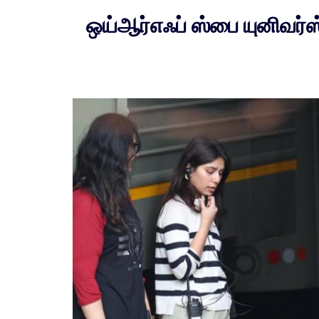
ஒய்ஆர்எஃப் ஸ்பை யுனிவர்ஸ