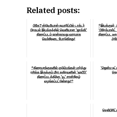
Related posts:
பிகே7 ஸ்டுடியோஸ் தயாரிப்பில் டாக்டர்
*இயக்குநர் 
பிரகபல் இயக்கத்தில் வெளியான‌ 'ஜாக்கி'
‘பிரேக்பாஸ்ட
திரைப்படம் நான்காவது வாரமாக
திரைப்பட டீசர
வெற்றிநடை போடுகிறது!
அமோ
*திரையரங்குகளில் குடும்பங்கள் பார்த்து
’ஜென்ம நட்ச
ரசிக்க இருக்கும் மீரா கதிரவனின் 'ஹபீபி'
தெர
திரைப்படத்திற்கு 'யூ' சான்றிதழ்
வழங்கப்பட்டுள்ளது!*
செலிபிரிட்