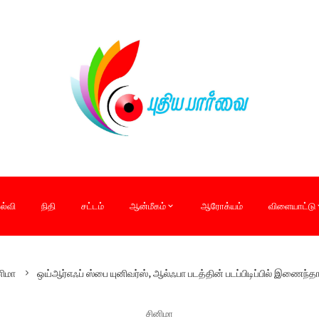
ல்வி
நிதி
சட்டம்
ஆன்மீகம்
ஆரோக்யம்
விளையாட்டு
னிமா
ஒய்ஆர்எஃப் ஸ்பை யுனிவர்ஸ், ஆல்ஃபா படத்தின் படப்பிடிப்பில் இணைந்தா
சினிமா